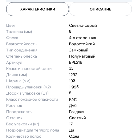
ХАРАКТЕРИСТИКИ
ОПИСАНИЕ
Цвет
Светло-серый
Толщина (мм)
8
Фаска
4-х сторонняя
Влагостойкость
Водостойкий
Тип соединения
Замковый
Степень блеска
Полуматовый
Артикул
EPL216
Класс износостойкости
33
Длина (мм)
1292
Ширина (мм)
193
Площадь упаковки (м2)
1.995
Досок в упаковке (шт)
8
Класс пожарной опасности
КМ5
Рисунок
Дуб
Поверхность
Гладкая
Оттенок
Светлый
Вес упаковки (кг)
17
Подходит для теплого пола
Да
Количество полос
Одна