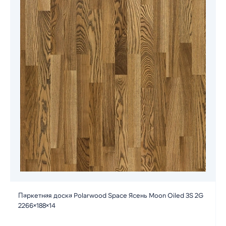
Паркетная доска Polarwood Space Ясень Moon Oiled 3S 2G
2266×188×14