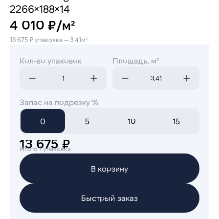
2266×188×14
4 010 ₽/м²
13 675 ₽ упаковка — 3.41м²
Кол-во упаковок
Площадь, м²
Запас на подрезку %
0
5
10
15
13 675 ₽
Итого 1 упаковка
В корзину
Быстрый заказ