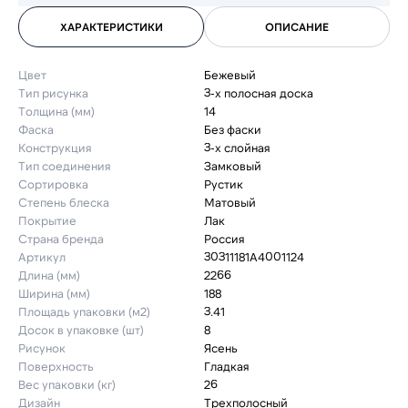
ХАРАКТЕРИСТИКИ
ОПИСАНИЕ
Цвет
Бежевый
Тип рисунка
3-х полосная доска
Толщина (мм)
14
Фаска
Без фаски
Конструкция
3-х слойная
Тип соединения
Замковый
Сортировка
Рустик
Степень блеска
Матовый
Покрытие
Лак
Страна бренда
Россия
Артикул
30311181A4001124
Длина (мм)
2266
Ширина (мм)
188
Площадь упаковки (м2)
3.41
Досок в упаковке (шт)
8
Рисунок
Ясень
Поверхность
Гладкая
Вес упаковки (кг)
26
Дизайн
Трехполосный