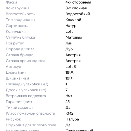
Фаска
4-х сторонняя
Конструкция
3-х слойная
Влагостойкость
Водостойкий
Тип соединения
Клеевой
Сортировка
Натур
Коллекция
Loft
Степень блеска
Матовый
Покрытие
Лак
Порода дерева
Дуб
Страна бренда
Австрия
Страна производства
Австрия
Артикул
Loft 3
Длина (мм)
1900
Ширина (мм)
190
Площадь упаковки (м2)
1
Досок в упаковке (шт)
7
Встроенная подложка
Нет
Гарантия (лет)
25
Тихий ламинат
Да
Класс пожарной опасности
КМ2
Рисунок
Палуба
Подходит для теплого пола
Да
Количество полос
Однополосный