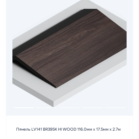
Панель LV141 BR395K HI WOOD 116.0мм х 17.5мм х 2.7м