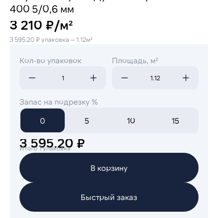
400 5/0,6 мм
3 210 ₽/м²
3 595.20 ₽ упаковка — 1.12м²
Кол-во упаковок
Площадь, м²
Запас на подрезку %
0
5
10
15
3 595.20 ₽
Итого 1 упаковка
В корзину
Быстрый заказ