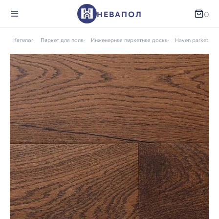
НЕВАПОЛ
0
ая
Каталог
Паркет для пола
Инженерная паркетная доска
Haven parket (Ав