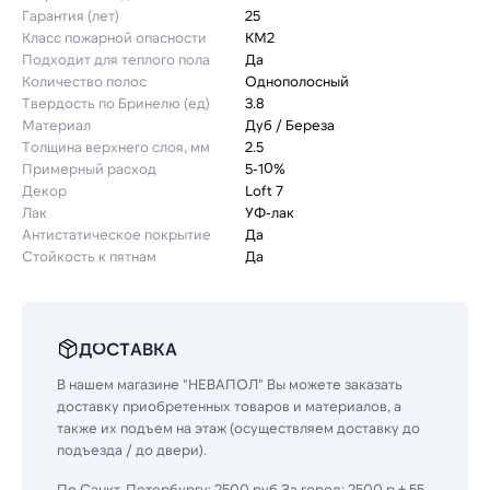
Гарантия (лет)
25
Класс пожарной опасности
КМ2
Подходит для теплого пола
Да
Количество полос
Однополосный
Твердость по Бринелю (ед)
3.8
Материал
Дуб / Береза
Толщина верхнего слоя, мм
2.5
Примерный расход
5-10%
Декор
Loft 7
Лак
УФ-лак
Антистатическое покрытие
Да
Стойкость к пятнам
Да
ДОСТАВКА
В нашем магазине "НЕВАПОЛ" Вы можете заказать
доставку приобретенных товаров и материалов, а
также их подъем на этаж (осуществляем доставку до
подъезда / до двери).
По Санкт-Петербургу: 2500 руб За город: 2500 р + 55