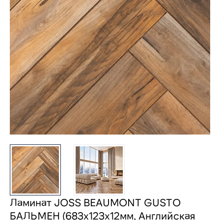
Ламинат JOSS BEAUMONT GUSTO
БАЛЬМЕН (683х123х12мм, Английская