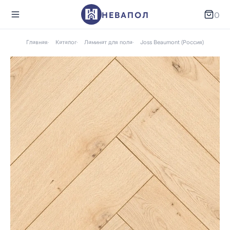
НЕВАПОЛ
0
Главная
Каталог
Ламинат для пола
Joss Beaumont (Россия)