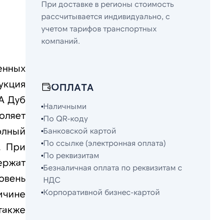
При доставке в регионы стоимость
рассчитывается индивидуально, с
учетом тарифов транспортных
компаний.
енных
укция
ОПЛАТА
A Дуб
Наличными
оляет
По QR-коду
олный
Банковской картой
По ссылке (электронная оплата)
. При
По реквизитам
ержат
Безналичная оплата по реквизитам с
овень
НДС
Корпоративной бизнес-картой
ичине
также