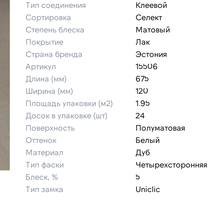
Тип соединения
Клеевой
Сортировка
Селект
Степень блеска
Матовый
Покрытие
Лак
Страна бренда
Эстония
Артикул
15506
Длина (мм)
675
Ширина (мм)
120
Площадь упаковки (м2)
1.95
Досок в упаковке (шт)
24
Поверхность
Полуматовая
Оттенок
Белый
Материал
Дуб
Тип фаски
Четырехсторонняя
Блеск, %
5
Тип замка
Uniclic