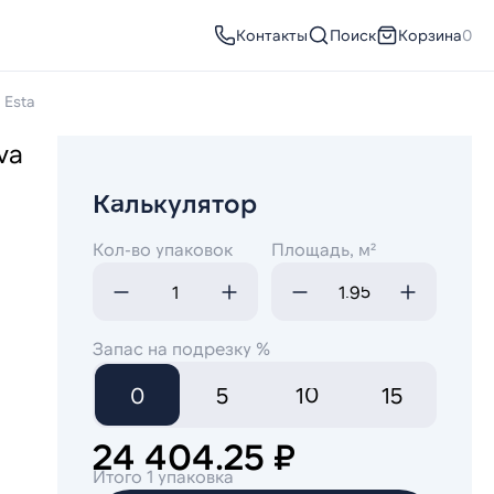
Контакты
Поиск
Корзина
0
Esta
va
Калькулятор
Кол-во упаковок
Площадь, м²
Запас на подрезку %
0
5
10
15
24 404.25 ₽
Итого 1 упаковка