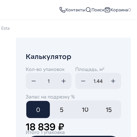
Контакты
Поиск
Корзина
0
Esta
Калькулятор
Кол-во упаковок
Площадь, м²
Запас на подрезку %
0
5
10
15
18 839 ₽
Итого 1 упаковка