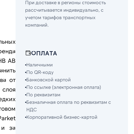
При доставке в регионы стоимость
рассчитывается индивидуально, с
учетом тарифов транспортных
компаний.
льных
ренда
ОПЛАТА
HB AB
Наличными
анить
По QR-коду
ва от
Банковской картой
По ссылке (электронная оплата)
 слоя
По реквизитам
едких
Безналичная оплата по реквизитам с
товом
НДС
Корпоративной бизнес-картой
arket
 и за