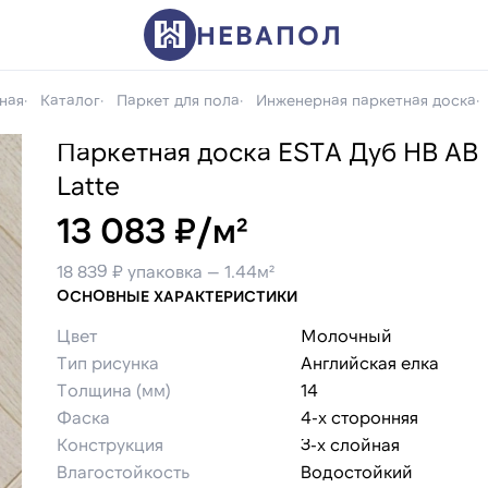
НЕВАПОЛ
ная
Каталог
Паркет для пола
Инженерная паркетная доска
Паркетная доска ESTA Дуб HB AB
Latte
13 083 ₽/м²
18 839 ₽ упаковка — 1.44м²
ОСНОВНЫЕ ХАРАКТЕРИСТИКИ
Цвет
Молочный
Тип рисунка
Английская елка
Толщина (мм)
14
Фаска
4-х сторонняя
Конструкция
3-х слойная
Влагостойкость
Водостойкий