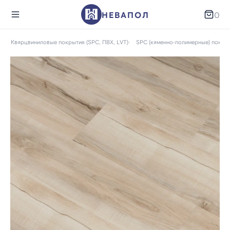
НЕВАПОЛ
0
ог
Кварцвиниловые покрытия (SPC, ПВХ, LVT)
SPC (каменно-полимерные) покры