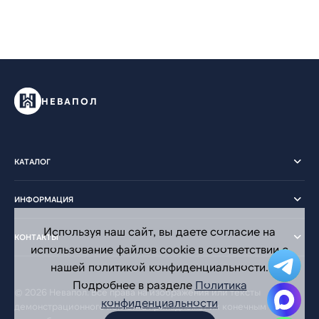
НЕВАПОЛ
КАТАЛОГ
ИНФОРМАЦИЯ
Используя наш сайт, вы даете согласие на
КОНТАКТЫ
использование файлов cookie в соответствии с
нашей политикой конфиденциальности.
Подробнее в разделе
Политика
© 2026 Невапол. Все права на изображения или тексты
конфиденциальности
демонстрационного контента принадлежат их конечным