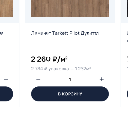
ая
Ламинат Tarkett Pilot Дулиттл
Ла
кр
2 260 ₽/м²
7
2 784 ₽ упаковка — 1.232м²
1 4
В КОРЗИНУ