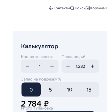
Контакты
Поиск
Корзина
0
Калькулятор
Кол-во упаковок
Площадь, м²
Запас на подрезку %
0
5
10
15
2 784 ₽
Итого 1 упаковка