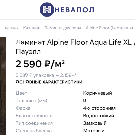
НЕВАПОЛ
Главная
Каталог
Ламинат для пола
Alpine Floor (Германия)
Ламинат Alpine Floor Aqua Life XL
Пауэлл
2 590 ₽/м²
5 589 ₽ упаковка — 2.158м²
ОСНОВНЫЕ ХАРАКТЕРИСТИКИ
Цвет
Коричневый
Толщина (мм)
8
Фаска
4-х сторонняя
Влагостойкость
Водостойкий
Тип соединения
Замковый
Степень блеска
Матовый