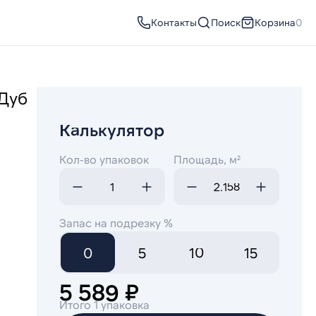
Контакты
Поиск
Корзина
0
 Дуб
Калькулятор
Кол-во упаковок
Площадь, м²
Запас на подрезку %
0
5
10
15
5 589 ₽
Итого 1 упаковка