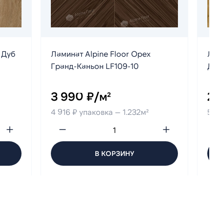
 Дуб
Ламинат Alpine Floor Орех
Лам
Гранд-Каньон LF109-10
Ду
3 990 ₽/м²
2
4 916 ₽ упаковка — 1.232м²
5 5
В КОРЗИНУ