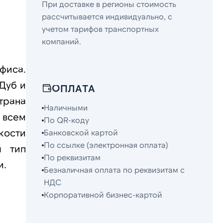
При доставке в регионы стоимость
рассчитывается индивидуально, с
учетом тарифов транспортных
компаний.
фиса.
Дуб и
ОПЛАТА
трана
Наличными
 всем
По QR-коду
кости
Банковской картой
По ссылке (электронная оплата)
й тип
По реквизитам
и.
Безналичная оплата по реквизитам с
НДС
Корпоративной бизнес-картой