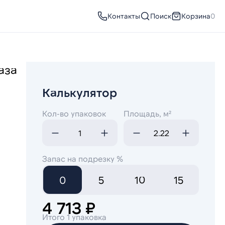
Контакты
Поиск
Корзина
0
аза
Калькулятор
Кол-во упаковок
Площадь, м²
Запас на подрезку %
0
5
10
15
4 713 ₽
Итого 1 упаковка