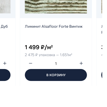
s Дуб
Ламинат Alsafloor Forte Винтаж
Лам
Ro
1 499 ₽/м²
3 
2 475 ₽ упаковка — 1.651м²
4 7
В КОРЗИНУ