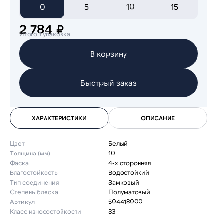
0
5
10
15
2 784 ₽
Итого 1 упаковка
В корзину
Быстрый заказ
ХАРАКТЕРИСТИКИ
ОПИСАНИЕ
Цвет
Белый
Толщина (мм)
10
Фаска
4-х сторонняя
Влагостойкость
Водостойкий
Тип соединения
Замковый
Степень блеска
Полуматовый
Артикул
504418000
Класс износостойкости
33