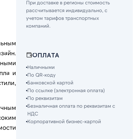
При доставке в регионы стоимость
рассчитывается индивидуально, с
учетом тарифов транспортных
компаний.
льным
зайн.
ОПЛАТА
дными
Наличными
пла и
По QR-коду
тили,
Банковской картой
По ссылке (электронная оплата)
По реквизитам
Безналичная оплата по реквизитам с
ичным
НДС
соким
Корпоративной бизнес-картой
мости