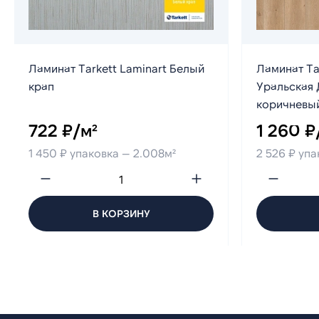
Ламинат Tarkett Laminart Белый
Ламинат Ta
крап
Уральская 
коричневы
722 ₽/м²
1 260 ₽
1 450 ₽ упаковка — 2.008м²
2 526 ₽ упа
В КОРЗИНУ