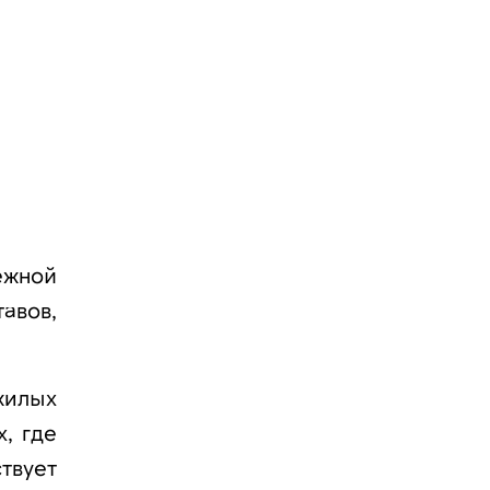
ежной
авов,
жилых
, где
твует