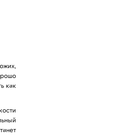
ожих,
орошо
ь как
кости
льный
танет