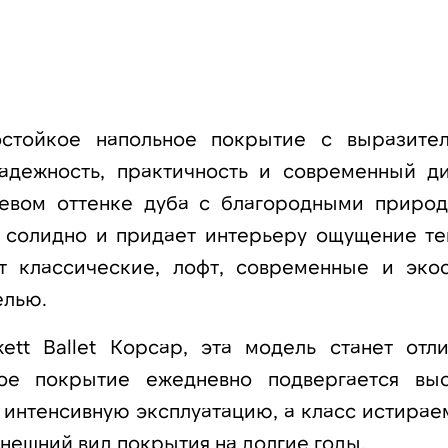
состойкое напольное покрытие с выразите
адежность, практичность и современный ди
евом оттенке дуба с благородными приро
т солидно и придает интерьеру ощущение те
т классические, лофт, современные и экос
елью.
ett Ballet Корсар, эта модель станет отл
ое покрытие ежедневно подвергается вы
а интенсивную эксплуатацию, а класс истирае
нешний вид покрытия на долгие годы.