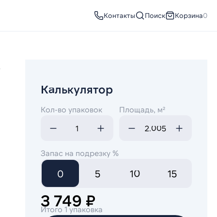
Контакты
Поиск
Корзина
0
р
Калькулятор
Кол-во упаковок
Площадь, м²
Запас на подрезку %
0
5
10
15
3 749 ₽
Итого 1 упаковка