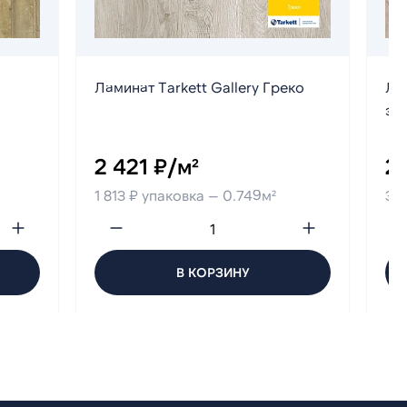
Ламинат Tarkett Gallery Греко
Лам
эф
2 421 ₽/м²
2 
1 813 ₽ упаковка — 0.749м²
3 7
В КОРЗИНУ