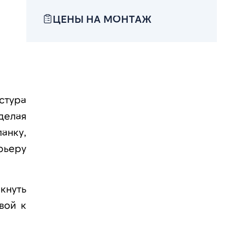
ЦЕНЫ НА МОНТАЖ
стура
делая
анку,
рьеру
кнуть
вой к