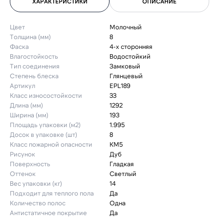
ХАРАКТЕРИСТИКИ
ОПИСАНИЕ
Цвет
Молочный
Толщина (мм)
8
Фаска
4-х сторонняя
Влагостойкость
Водостойкий
Тип соединения
Замковый
Степень блеска
Глянцевый
Артикул
EPL189
Класс износостойкости
33
Длина (мм)
1292
Ширина (мм)
193
Площадь упаковки (м2)
1.995
Досок в упаковке (шт)
8
Класс пожарной опасности
КМ5
Рисунок
Дуб
Поверхность
Гладкая
Оттенок
Светлый
Вес упаковки (кг)
14
Подходит для теплого пола
Да
Количество полос
Одна
Антистатичное покрытие
Да