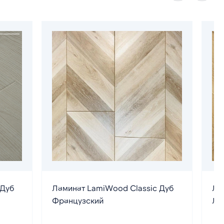
 Дуб
Ламинат LamiWood Classic Дуб
Ла
Французский
Ла