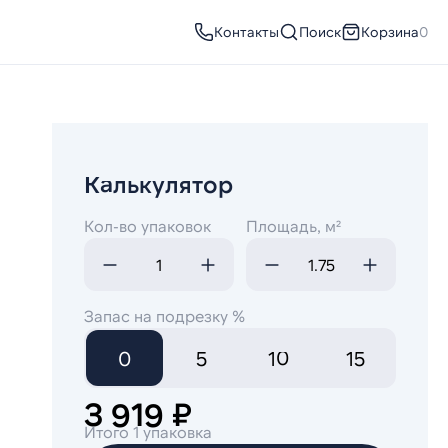
Контакты
Поиск
Корзина
0
Калькулятор
Кол-во упаковок
Площадь, м²
Запас на подрезку %
0
5
10
15
3 919 ₽
Итого 1 упаковка