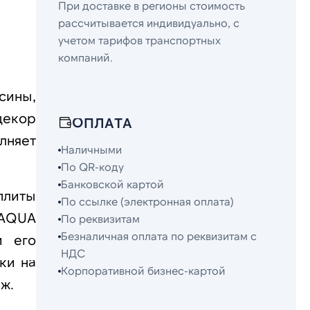
При доставке в регионы стоимость
рассчитывается индивидуально, с
учетом тарифов транспортных
компаний.
сины,
декор
ОПЛАТА
лняет
Наличными
По QR-коду
Банковской картой
плиты
По ссылке (электронная оплата)
 AQUA
По реквизитам
Безналичная оплата по реквизитам с
и его
НДС
ки на
Корпоративной бизнес-картой
ж.