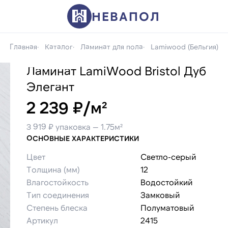
НЕВАПОЛ
Главная
Каталог
Ламинат для пола
Lamiwood (Бельгия)
Ламинат LamiWood Bristol Дуб
Элегант
2 239 ₽/м²
3 919 ₽ упаковка — 1.75м²
ОСНОВНЫЕ ХАРАКТЕРИСТИКИ
Цвет
Светло-серый
Толщина (мм)
12
Влагостойкость
Водостойкий
Тип соединения
Замковый
Степень блеска
Полуматовый
Артикул
2415