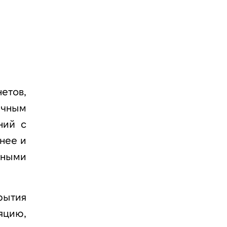
етов,
ачным
ний с
нее и
вными
рытия
яцию,