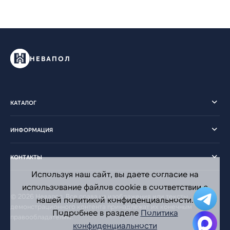
НЕВАПОЛ
КАТАЛОГ
ИНФОРМАЦИЯ
КОНТАКТЫ
Используя наш сайт, вы даете согласие на
использование файлов cookie в соответствии с
© 2026 Невапол. Все права на изображения или тексты
нашей политикой конфиденциальности.
демонстрационного контента принадлежат их конечным
Подробнее в разделе
Политика
правообладателям.
конфиденциальности