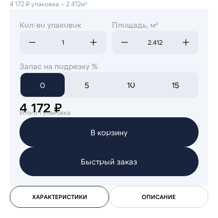
4 172 ₽ упаковка — 2.412м²
Кол-во упаковок
Площадь, м²
Запас на подрезку %
0
5
10
15
4 172 ₽
Итого 1 упаковка
В корзину
Быстрый заказ
ХАРАКТЕРИСТИКИ
ОПИСАНИЕ