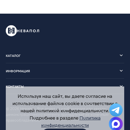
НЕВАПОЛ
КАТАЛОГ
ИНФОРМАЦИЯ
КОНТАКТЫ
Используя наш сайт, вы даете согласие на
использование файлов cookie в соответствии с
© 2026 Невапол. Все права на изображения или тексты
нашей политикой конфиденциальности.
демонстрационного контента принадлежат их конечным
Подробнее в разделе
Политика
правообладателям.
конфиденциальности