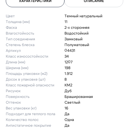
ХАРАКТЕРИСТИКИ
ОПИСАНИЕ
Цвет
Темный натуральный
Толщина (мм)
11
Фаска
2-х сторонняя
Влагостойкость
Водостойкий
Тип соединения
Замковый
Степень блеска
Полуматовый
Артикул
04431
Класс износостойкости
34
Длина (мм)
1207
Ширина (мм)
198
Площадь упаковки (м2)
1.912
Досок в упаковке (шт)
8
Класс пожарной опасности
КМ2
Рисунок
Дуб
Поверхность
Брашированная
Оттенок
Светлый
Вес упаковки (кг)
16
Подходит для теплого пола
Да
Количество полос
Одна
Антистатичное покрытие
Да