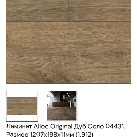
Ламинат Alloc Original Дуб Осло 04431.
Размер 1207х198х11мм (1.912)