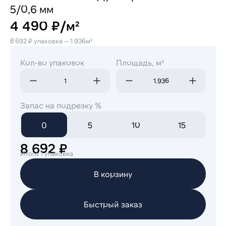
5/0,6 мм
4 490 ₽/м²
8 692 ₽ упаковка — 1.936м²
Кол-во упаковок
Площадь, м²
Запас на подрезку %
0
5
10
15
8 692 ₽
Итого 1 упаковка
В корзину
Быстрый заказ