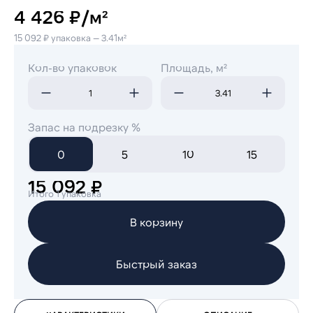
4 426 ₽/м²
15 092 ₽ упаковка — 3.41м²
Кол-во упаковок
Площадь, м²
Запас на подрезку %
0
5
10
15
15 092 ₽
Итого 1 упаковка
В корзину
Быстрый заказ