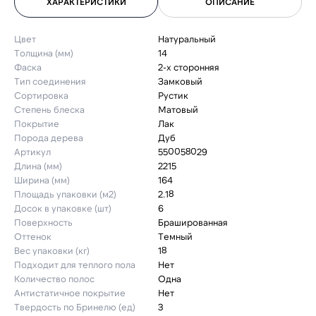
ХАРАКТЕРИСТИКИ
ОПИСАНИЕ
Цвет
Натуральный
Толщина (мм)
14
Фаска
2-х сторонняя
Тип соединения
Замковый
Сортировка
Рустик
Степень блеска
Матовый
Покрытие
Лак
Порода дерева
Дуб
Артикул
550058029
Длина (мм)
2215
Ширина (мм)
164
Площадь упаковки (м2)
2.18
Досок в упаковке (шт)
6
Поверхность
Брашированная
Оттенок
Темный
Вес упаковки (кг)
18
Подходит для теплого пола
Нет
Количество полос
Одна
Антистатичное покрытие
Нет
Твердость по Бринелю (ед)
3