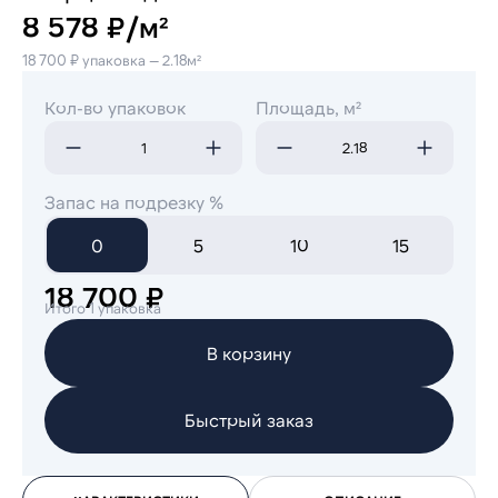
8 578 ₽/м²
18 700 ₽ упаковка — 2.18м²
Кол-во упаковок
Площадь, м²
Запас на подрезку %
0
5
10
15
18 700 ₽
Итого 1 упаковка
В корзину
Быстрый заказ