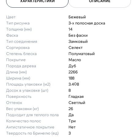
ХАРАКТЕРИСТИКИ
ОПИСАНИЕ
Цвет
Бежевый
Тип рисунка
3-х полосная доска
Толщина (мм)
14
Фаска
Без фаски
Тип соединения
Замковый
Сортировка
Селект
Степень блеска
Полуматовый
Покрытие
Масло
Порода дерева
Дуб
Длина (мм)
2266
Ширина (мм)
188
Площадь упаковки (м2)
3.408
Досок в упаковке (шт)
8
Поверхность
Гладкая
Оттенок
Светлый
Вес упаковки (кг)
26
Подходит для теплого пола
Да
Количество полос
Три
Антистатичное покрытие
Нет
Твердость по Бринелю (ед)
3