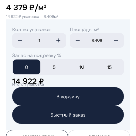
4 379 ₽/м²
14 922 ₽ упаковка — 3.408м²
Кол-во упаковок
Площадь, м²
Запас на подрезку %
0
5
10
15
14 922 ₽
Итого 1 упаковка
В корзину
Быстрый заказ