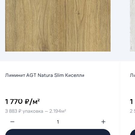
Ламинат AGT Natura Slim Каселла
Ла
1 770 ₽/м²
1
3 883 ₽ упаковка — 2.194м²
2 