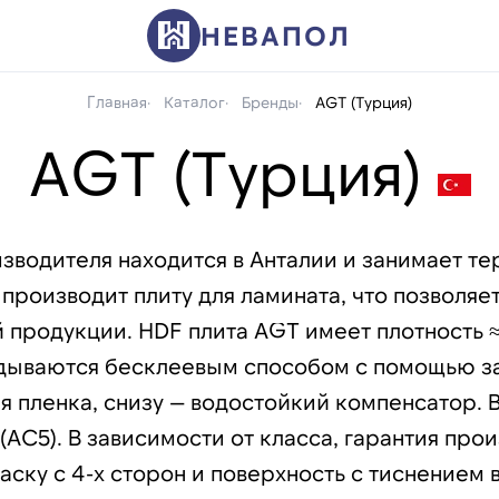
НЕВАПОЛ
Главная
Каталог
Бренды
AGT (Турция)
AGT (Турция)
изводителя находится в Анталии и занимает 
производит плиту для ламината, что позволяе
й продукции. HDF плита AGT имеет плотность 
дываются бесклеевым способом с помощью зам
я пленка, снизу — водостойкий компенсатор. 
 (AC5). В зависимости от класса, гарантия про
аску с 4-х сторон и поверхность с тиснением 