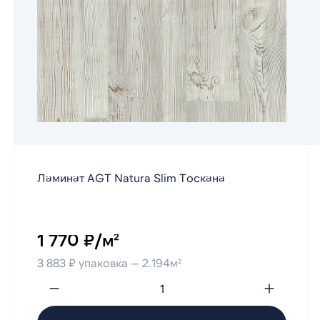
Ламинат AGT Natura Slim Тоскана
1 770 ₽/м²
3 883 ₽ упаковка — 2.194м²