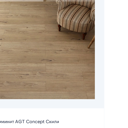
аминат AGT Concept Скала