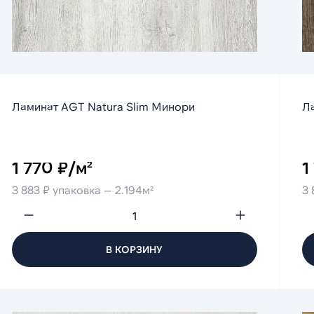
Ламинат AGT Natura Slim Минори
Л
1 770 ₽/м²
1
3 883 ₽ упаковка — 2.194м²
3 
В КОРЗИНУ