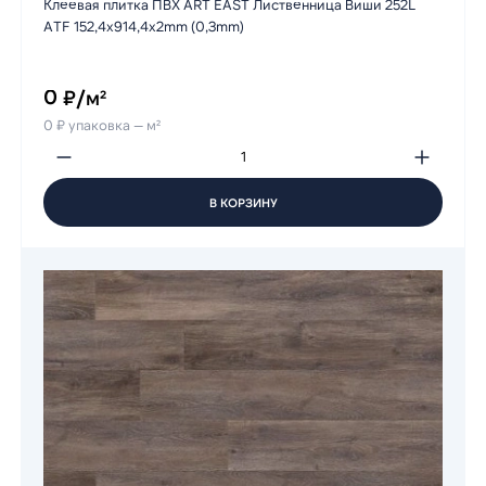
Клеевая плитка ПВХ ART EAST Лиственница Виши 252L
ATF 152,4х914,4х2mm (0,3mm)
0 ₽/м²
0 ₽ упаковка — м²
В КОРЗИНУ