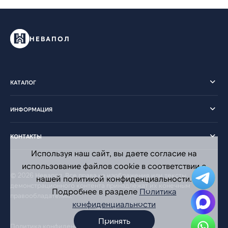
НЕВАПОЛ
КАТАЛОГ
ИНФОРМАЦИЯ
КОНТАКТЫ
Используя наш сайт, вы даете согласие на
использование файлов cookie в соответствии с
© 2026 Невапол. Все права на изображения или тексты
нашей политикой конфиденциальности.
демонстрационного контента принадлежат их конечным
Подробнее в разделе
Политика
правообладателям.
конфиденциальности
Принять
Политика конфиденциальности