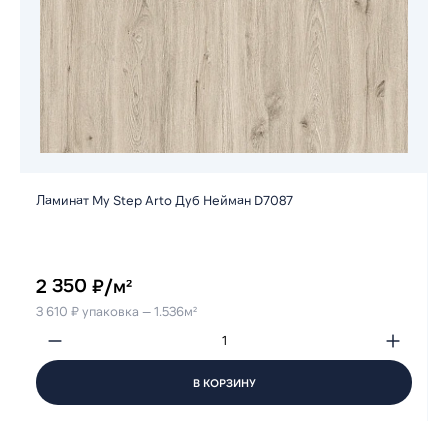
Ламинат My Step Arto Дуб Нeйман D7087
2 350 ₽/м²
3 610 ₽ упаковка — 1.536м²
В КОРЗИНУ