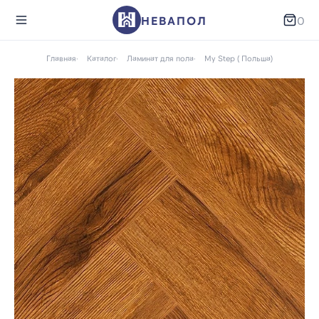
НЕВАПОЛ
0
Главная
Каталог
Ламинат для пола
My Step ( Польша)