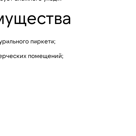
мущества
урального паркета;
мерческих помещений;