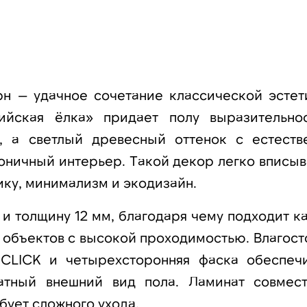
— удачное сочетание классической эстет
лийская ёлка» придает полу выразительно
, а светлый древесный оттенок с естеств
оничный интерьер. Такой декор легко вписыв
ику, минимализм и экодизайн.
и толщину 12 мм, благодаря чему подходит ка
 объектов с высокой проходимостью. Влагост
JCLICK и четырехсторонняя фаска обеспеч
ратный внешний вид пола. Ламинат совмес
бует сложного ухода.