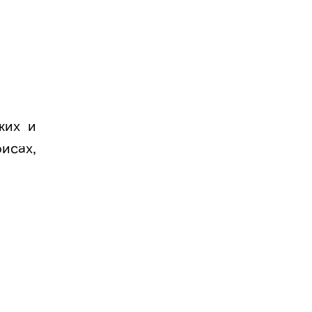
жих и
исах,