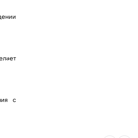
дении
елает
ния с