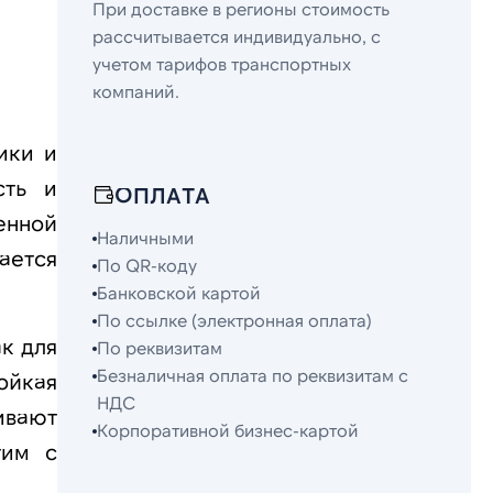
При доставке в регионы стоимость
рассчитывается индивидуально, с
учетом тарифов транспортных
компаний.
ики и
сть и
ОПЛАТА
енной
Наличными
ается
По QR-коду
Банковской картой
По ссылке (электронная оплата)
к для
По реквизитам
Безналичная оплата по реквизитам с
ойкая
НДС
ивают
Корпоративной бизнес-картой
тим с