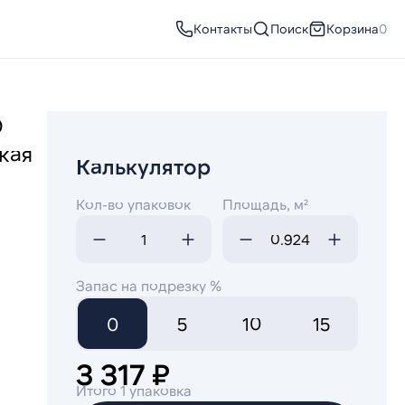
Контакты
Поиск
Корзина
0
O
кая
Калькулятор
Кол-во упаковок
Площадь, м²
Запас на подрезку %
0
5
10
15
3 317 ₽
Итого 1 упаковка