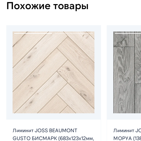
Похожие товары
Ламинат JOSS BEAUMONT
Ламинат J
GUSTO БИСМАРК (683х123х12мм,
МОРУА (138