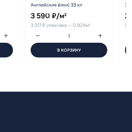
Английская ёлка) 33 кл
33 
3 590 ₽/м²
2 
3 317 ₽ упаковка — 0.924м²
5 0
В КОРЗИНУ