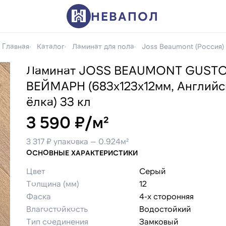
НЕВАПОЛ
Главная
Каталог
Ламинат для пола
Joss Beaumont (Россия)
Ламинат JOSS BEAUMONT GUST
ВЕЙМАРН (683х123х12мм, Английс
ёлка) 33 кл
3 590 ₽/м²
3 317 ₽ упаковка — 0.924м²
ОСНОВНЫЕ ХАРАКТЕРИСТИКИ
Цвет
Серый
Толщина (мм)
12
Фаска
4-х сторонняя
Влагостойкость
Водостойкий
Тип соединения
Замковый