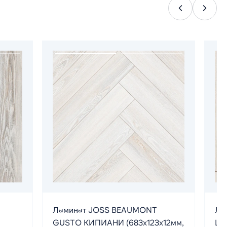
Ламинат JOSS BEAUMONT
Ла
GUSTO КИПИАНИ (683х123х12мм,
LI