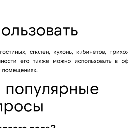
пользовать
остиных, спален, кухонь, кабинетов, прихо
чности его также можно использовать в оф
х помещениях.
а популярные
просы
еплого пола?