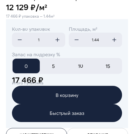
12 129 ₽/м²
17 466 ₽ упаковка — 1.44м²
Кол-во упаковок
Площадь, м²
Запас на подрезку %
0
5
10
15
17 466 ₽
Итого 1 упаковка
В корзину
Быстрый заказ