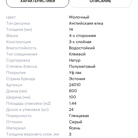
ХАРАКТЕРИСТИКИ
ОПИСАНИЕ
Цвет
Молочный
Тип рисунка
Английскаяя елка
Толщина (мм)
14
Фаска
4-х сторонняя
Конструкция
3-х слойная
Влагостойкость
Водостойкий
Тип соединения
Клеевой
Сортировка
Натур
Степень блеска
Полуматовый
Покрытие
Уф лак
Страна бренда
Эстония
Артикул
24010
Длина (мм)
600
Ширина (мм)
100
Площадь упаковки (м2)
1.44
Досок в упаковке (шт)
24
Поверхность
Глянцевая
Оттенок
Серый
Материал
Ясень
Толщина верхнего слоя, мм
3