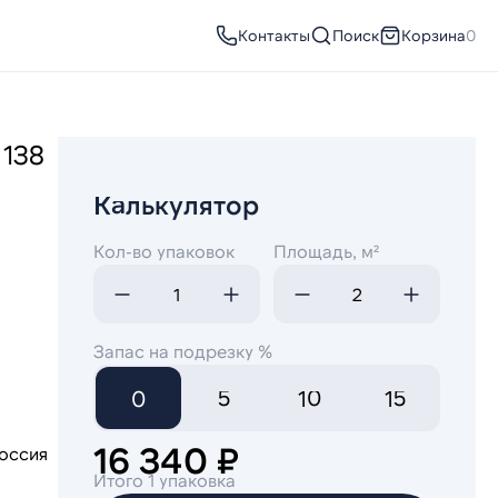
Контакты
Поиск
Корзина
0
 138
Калькулятор
Кол-во упаковок
Площадь, м²
Запас на подрезку %
0
5
10
15
16 340 ₽
оссия
Итого 1 упаковка