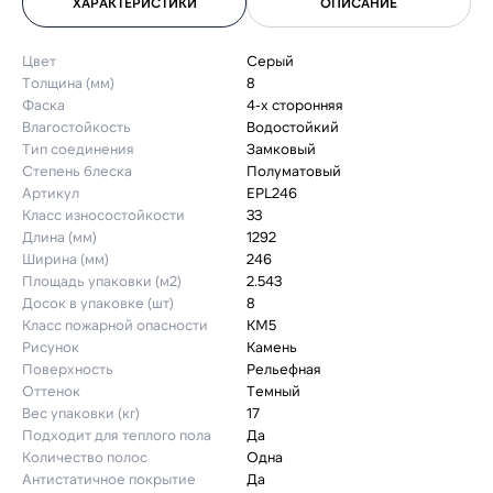
ХАРАКТЕРИСТИКИ
ОПИСАНИЕ
Цвет
Серый
Толщина (мм)
8
Фаска
4-х сторонняя
Влагостойкость
Водостойкий
Тип соединения
Замковый
Степень блеска
Полуматовый
Артикул
EPL246
Класс износостойкости
33
Длина (мм)
1292
Ширина (мм)
246
Площадь упаковки (м2)
2.543
Досок в упаковке (шт)
8
Класс пожарной опасности
КМ5
Рисунок
Камень
Поверхность
Рельефная
Оттенок
Темный
Вес упаковки (кг)
17
Подходит для теплого пола
Да
Количество полос
Одна
Антистатичное покрытие
Да