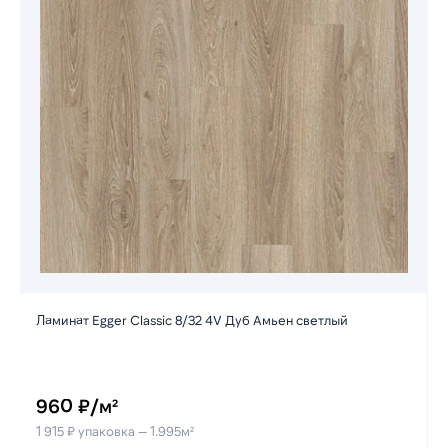
Ламинат Egger Classic 8/32 4V Дуб Амьен светлый
Ла
960 ₽/м²
1 915 ₽ упаковка — 1.995м²