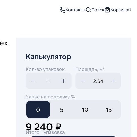
Контакты
Поиск
Корзина
0
ех
Калькулятор
Кол-во упаковок
Площадь, м²
Запас на подрезку %
0
5
10
15
9 240 ₽
Итого 1 упаковка