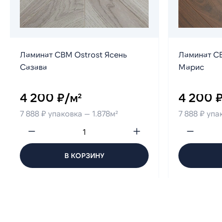
Ламинат CBM Ostrost Ясень
Ламинат CB
Сазава
Марис
4 200 ₽/м²
4 200 ₽
7 888 ₽ упаковка — 1.878м²
7 888 ₽ упа
В КОРЗИНУ