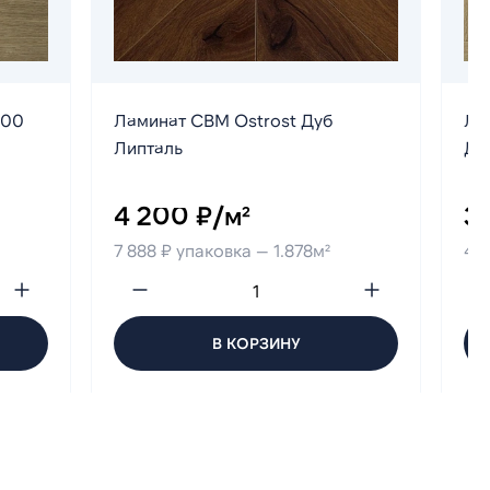
200
Ламинат CBM Ostrost Дуб
Ла
Липталь
Ду
4 200 ₽/м²
3
7 888 ₽ упаковка — 1.878м²
4 4
В КОРЗИНУ