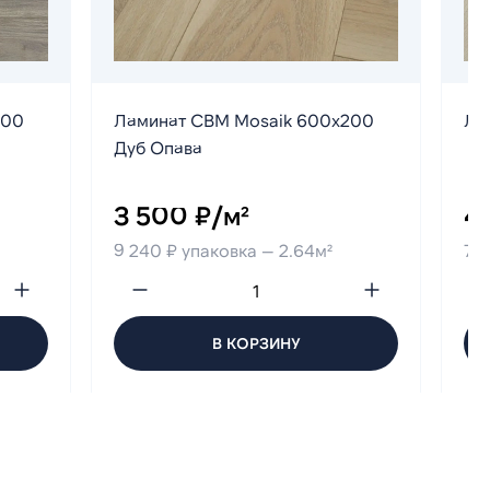
200
Ламинат CBM Mosaik 600х200
Ла
Дуб Опава
3 500 ₽/м²
4
9 240 ₽ упаковка — 2.64м²
7 8
В КОРЗИНУ