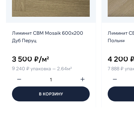
Ламинат CBM Mosaik 600х200
Ламинат CB
Дуб Перуц
Польна
3 500 ₽/м²
4 200 ₽
9 240 ₽ упаковка — 2.64м²
7 888 ₽ упа
В КОРЗИНУ