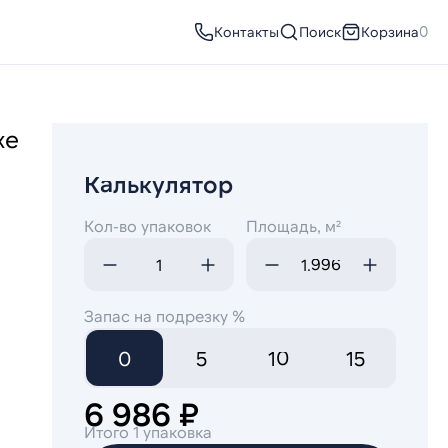
Контакты
Поиск
Корзина
0
же
Калькулятор
Кол-во упаковок
Площадь, м²
Запас на подрезку %
0
5
10
15
6 986 ₽
Итого 1 упаковка