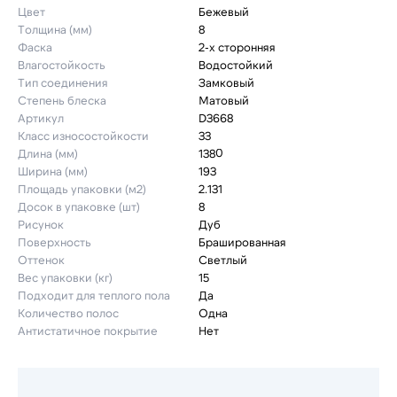
Цвет
Бежевый
Толщина (мм)
8
Фаска
2-х сторонняя
Влагостойкость
Водостойкий
Тип соединения
Замковый
Степень блеска
Матовый
Артикул
D3668
Класс износостойкости
33
Длина (мм)
1380
Ширина (мм)
193
Площадь упаковки (м2)
2.131
Досок в упаковке (шт)
8
Рисунок
Дуб
Поверхность
Брашированная
Оттенок
Светлый
Вес упаковки (кг)
15
Подходит для теплого пола
Да
Количество полос
Одна
Антистатичное покрытие
Нет