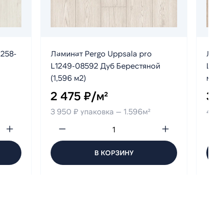
1258-
Ламинат Pergo Uppsala pro
Лам
L1249-08592 Дуб Берестяной
L12
(1,596 м2)
м2
2 475 ₽/м²
3 
3 950 ₽ упаковка — 1.596м²
4 0
В КОРЗИНУ