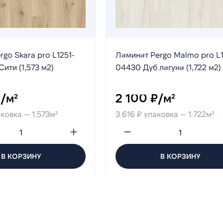
go Skara pro L1251-
Ламинат Pergo Malmo pro L
ити (1,573 м2)
04430 Дуб лагуна (1,722 м2)
/м²
2 100 ₽/м²
ковка — 1.573м²
3 616 ₽ упаковка — 1.722м²
В КОРЗИНУ
В КОРЗИНУ