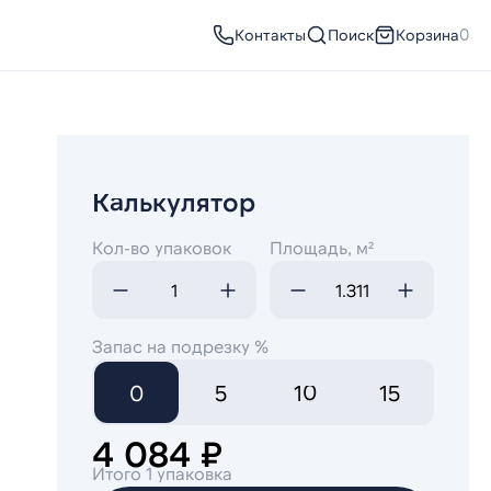
Контакты
Поиск
Корзина
0
Калькулятор
Кол-во упаковок
Площадь, м²
Запас на подрезку %
0
5
10
15
4 084 ₽
Итого 1 упаковка