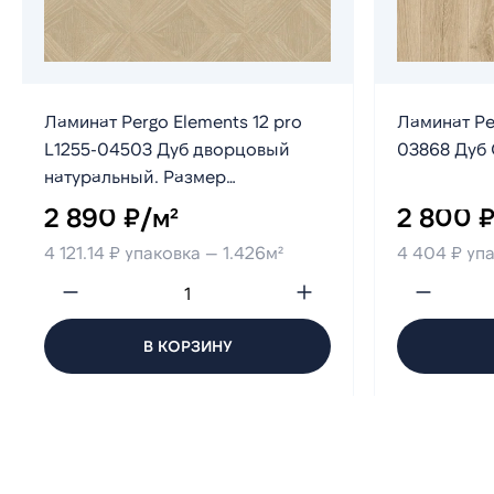
Ламинат Pergo Elements 12 pro
Ламинат Per
L1255-04503 Дуб дворцовый
03868 Дуб С
натуральный. Размер
1200х396х12мм (1,426)
2 890 ₽/м²
2 800 ₽
4 121.14 ₽ упаковка — 1.426м²
4 404 ₽ упа
В КОРЗИНУ