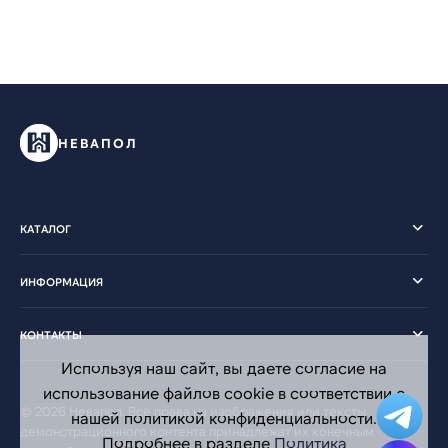
НЕВАПОЛ
КАТАЛОГ
ИНФОРМАЦИЯ
КОНТАКТЫ
Используя наш сайт, вы даете согласие на
использование файлов cookie в соответствии с
© 2026 Невапол. Все права на изображения или тексты
нашей политикой конфиденциальности.
демонстрационного контента принадлежат их конечным
Подробнее в разделе
Политика