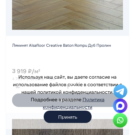
Ламинат Alsafloor Creative Baton Rompu Дуб Пролин
3 919 ₽/м²
Используя наш сайт, вы даете согласие на
4 703 ₽ упаковка — 1.2м²
использование файлов cookie в соответствии с
нашей политикой конфиденциальности.
Подробнее в разделе
Политика
В КОРЗИНУ
конфиденциальности
Принять